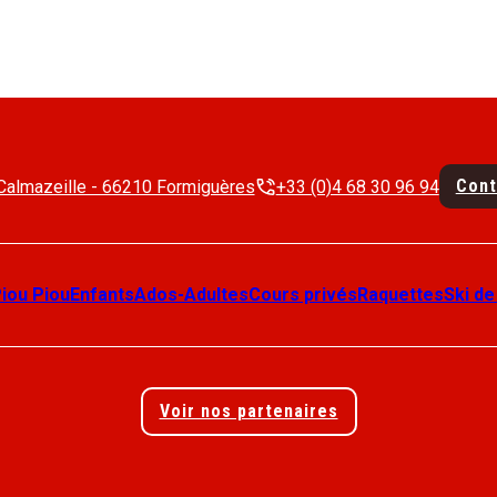
Cont
Calmazeille - 66210 Formiguères
+33 (0)4 68 30 96 94
Piou Piou
Enfants
Ados-Adultes
Cours privés
Raquettes
Ski de
Voir nos partenaires