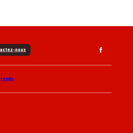
actez-nous
 rando