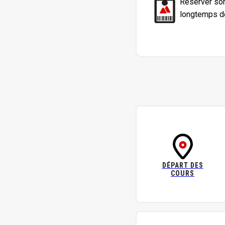
Réserver son 
longtemps
d
DÉPART DES
COURS