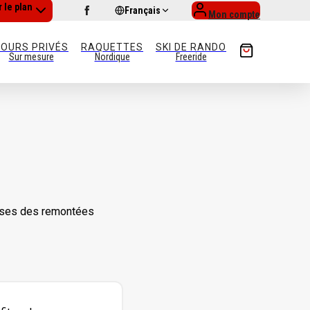
r le plan
Français
Mon compte
OURS PRIVÉS
RAQUETTES
SKI DE RANDO
Sur mesure
Nordique
Freeride
aisses des remontées