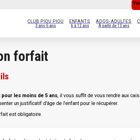
Voi
CLUB PIOU PIOU
ENFANTS
ADOS-ADULTES
C
3 ans-5 ans
6 à 12 ans
À partir de 13 ans
n forfait
ils
t pour les moins de 5 ans
, il vous suffit de vous rendre aux c
nter un justificatif d'âge de l'enfant pour le récupérer.
rfait est obligatoire.