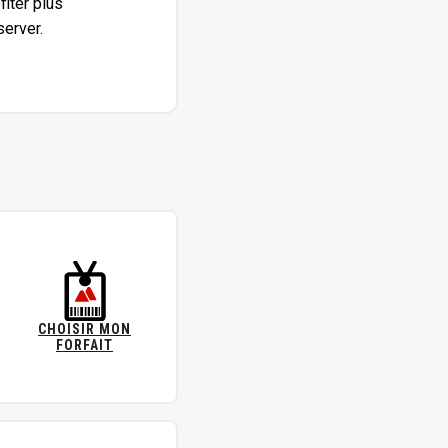
fiter plus
erver.
CHOISIR MON
FORFAIT